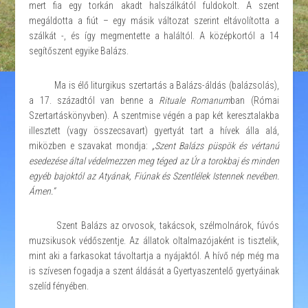
mert fia egy torkán akadt halszálkától fuldokolt. A szent
megáldotta a fiút – egy másik változat szerint eltávolította a
szálkát -, és így megmentette a haláltól. A középkortól a 14
segítőszent egyike Balázs.
Ma is élő liturgikus szertartás a Balázs-áldás (balázsolás),
a 17. századtól van benne a
Rituale Romanum
ban (Római
Szertartáskönyvben). A szentmise végén a pap két keresztalakba
illesztett (vagy összecsavart) gyertyát tart a hívek álla alá,
miközben e szavakat mondja:
„Szent Balázs püspök és vértanú
esedezése által védelmezzen meg téged az Úr a torokbaj és minden
egyéb bajoktól az Atyának, Fiúnak és Szentlélek Istennek nevében.
Ámen.”
Szent Balázs az orvosok, takácsok, szélmolnárok, fúvós
muzsikusok védőszentje. Az állatok oltalmazójaként is tisztelik,
mint aki a farkasokat távoltartja a nyájaktól.
A hívő nép még ma
is szívesen fogadja a szent áldását a Gyertyaszentelő gyertyáinak
szelíd fényében.