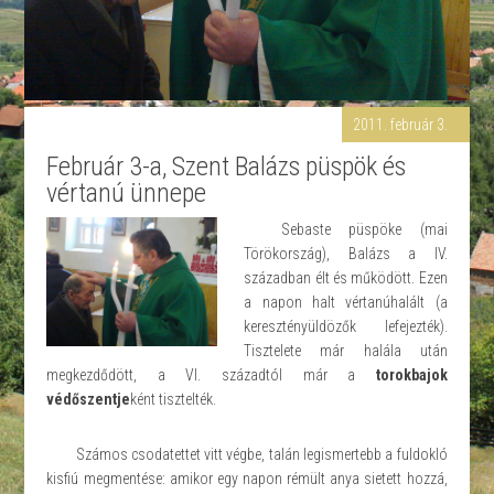
2011. február 3.
Február 3-a, Szent Balázs püspök és
vértanú ünnepe
Sebaste püspöke (mai
Törökország), Balázs a IV.
században élt és működött. Ezen
a napon halt vértanúhalált (a
keresztényüldözők lefejezték).
Tisztelete már halála után
megkezdődött, a VI. századtól már a
torokbajok
védőszentje
ként tisztelték.
Számos csodatettet vitt végbe, talán legismertebb a fuldokló
kisfiú megmentése: amikor egy napon rémült anya sietett hozzá,