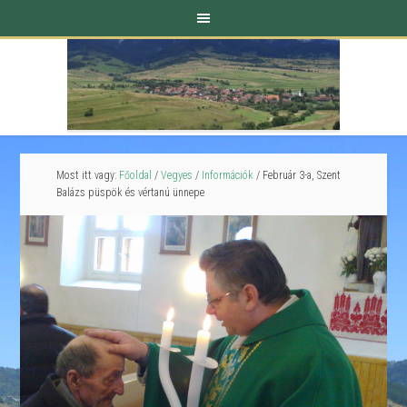
Most itt vagy:
Főoldal
/
Vegyes
/
Információk
/
Február 3-a, Szent
Balázs püspök és vértanú ünnepe