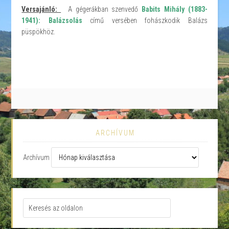
Versajánló:
A gégerákban szenvedő
Babits Mihály (1883-
1941): Balázsolás
című versében fohászkodik Balázs
püspökhöz.
ARCHÍVUM
Archívum