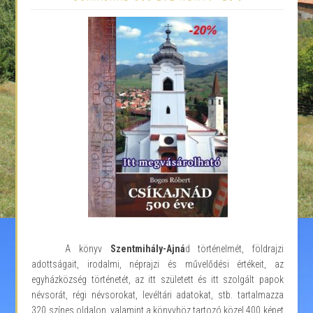
A könyv
Szentmihály-Ajná
d történelmét, földrajzi
adottságait, irodalmi, néprajzi és művelődési értékeit, az
egyházközség történetét, az itt született és itt szolgált papok
névsorát, régi névsorokat, levéltári adatokat, stb. tartalmazza
320 színes oldalon, valamint a könyvhöz tartozó közel 400 képet