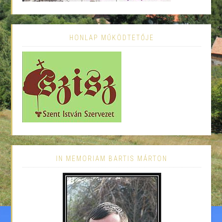
HONLAP MŰKÖDTETŐJE
IN MEMORIAM BARTIS MÁRTON