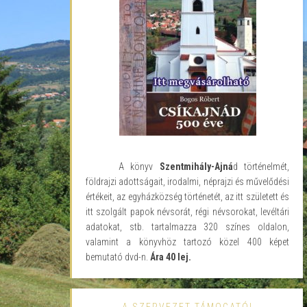
A könyv
Szentmihály-Ajná
d történelmét,
földrajzi adottságait, irodalmi, néprajzi és művelődési
értékeit, az egyházközség történetét, az itt született és
itt szolgált papok névsorát, régi névsorokat, levéltári
adatokat, stb. tartalmazza 320 színes oldalon,
valamint a könyvhöz tartozó közel 400 képet
bemutató dvd-n.
Ára 40 lej.