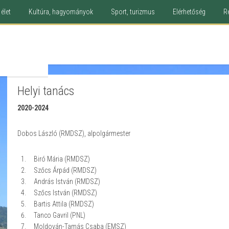
élet
Kultúra, hagyományok
Sport, turizmus
Elérhetőség
R
Helyi tanács
2020-2024
Dobos László (RMDSZ), alpolgármester
Biró Mária (RMDSZ)
Szőcs Árpád (RMDSZ)
András István (RMDSZ)
Szőcs István (RMDSZ)
Bartis Attila (RMDSZ)
Tanco Gavril (PNL)
Moldován-Tamás Csaba (EMSZ)