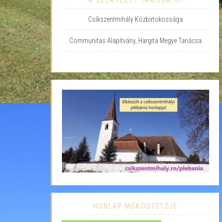
A SZERVEZET TÁMOGATÓI
Csíkszentmihály Közbirtokossága
Communitas Alapítvány, Hargita Megye Tanácsa
HONLAP MŰKÖDTETŐJE