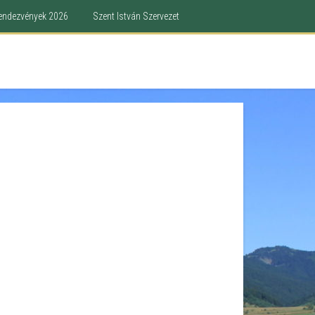
endezvények 2026
Szent István Szervezet