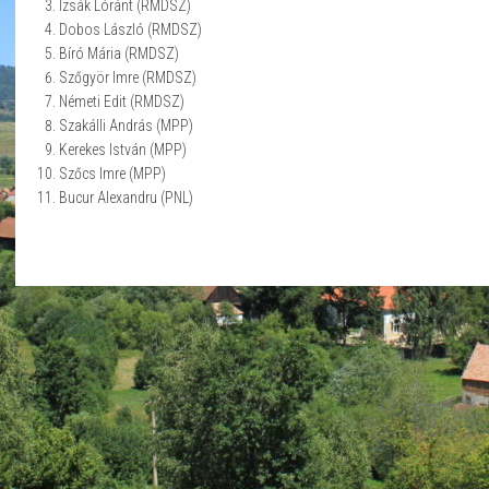
Izsák Lóránt (RMDSZ)
Dobos László (RMDSZ)
Bíró Mária (RMDSZ)
Szőgyör Imre (RMDSZ)
Németi Edit (RMDSZ)
Szakálli András (MPP)
Kerekes István (MPP)
Szőcs Imre (MPP)
Bucur Alexandru (PNL)