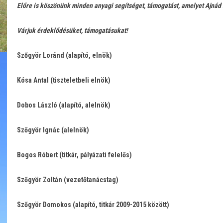
Előre is köszönünk minden anyagi segítséget, támogatást,
amelyet Ajnád 
Várjuk érdeklődésüket, támogatásukat!
Szőgyör Loránd (alapító, elnök)
Kósa Antal (tiszteletbeli elnök)
Dobos László (alapító, alelnök)
Szőgyör
Ignác (alelnök)
Bogos Róbert (titkár, pályázati felelős)
Szőgyör Zoltán (vezetőtanácstag)
Szőgyör Domokos (alapító, titkár 2009-2015 között)