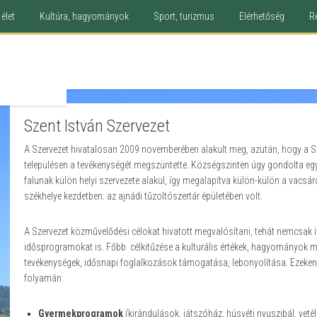
élet
Kultúra, hagyományok
Sport, turizmus
Elérhetőség
R
Szent István Szervezet
A Szervezet hivatalosan 2009 novemberében alakult meg, azután, hogy a Sza
településen a tevékenységét megszüntette. Községszinten úgy gondolta eg
falunak külön helyi szervezete alakul, így megalapítva külön-külön a vacsárc
székhelye kezdetben: az ajnádi tűzoltószertár épületében volt.
A Szervezet közművelődési célokat hivatott megvalósítani, tehát nemcsak i
idősprogramokat is. Főbb célkitűzése a kulturális értékek, hagyományok 
tevékenységek, idősnapi foglalkozások támogatása, lebonyolítása. Ezeken 
folyamán:
Gyermekprogramok
(kirándulások, játszóház, húsvéti nyuszibál, veté