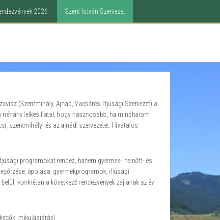
endezvények 2026
Szent István Szervezet
visz (Szentmihály, Ajnád, Vacsárcsi Ifjúsági Szervezet) a
y néhány lelkes fiatal, hogy hasznosabb, ha mindhárom
si, szentmihályi és az ajnádi szervezetet. Hivatalos
fjúsági programokat rendez, hanem gyermek-, felnőtt- és
megőrzése, ápolása; gyermekprogramok, ifjúsági
belül, konkrétan a következő rendezvények zajlanak az év
lkedők, mikulásjárás)