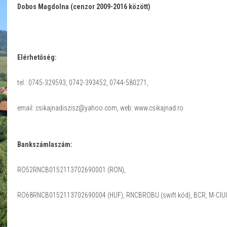
Dobos Magdolna (cenzor 2009-2016 között)
Elérhetőség:
tel.: 0745-329593, 0742-393452, 0744-580271,
email: csikajnadiszisz@yahoo.com, web: www.csikajnad.ro
Bankszámlaszám:
RO52RNCB0152113702690001 (RON),
RO68RNCB0152113702690004 (HUF), RNCBROBU (swift kód), BCR, M-CIU