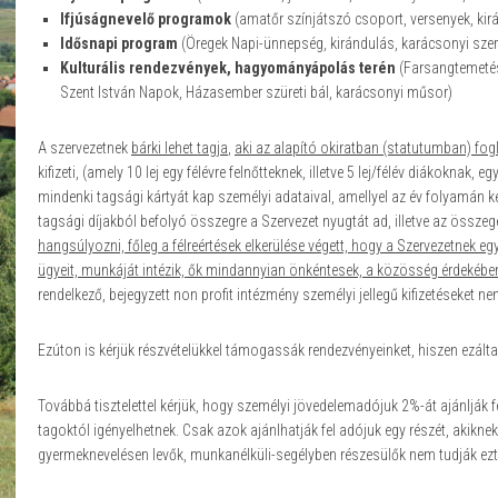
Ifjúságnevelő programok
(amatőr színjátszó csoport, versenyek, ki
Idősnapi program
(Öregek Napi-ünnepség, kirándulás, karácsonyi sze
Kulturális rendezvények, hagyományápolás terén
(Farsangtemetés
Szent István Napok, Házasember szüreti bál, karácsonyi műsor)
A szervezetnek
bárki lehet tagja
,
aki az alapító okiratban (statutumban) fogl
kifizeti, (amely 10 lej egy félévre felnőtteknek, illetve 5 lej/félév diákoknak
mindenki tagsági kártyát kap személyi adataival, amellyel az év folyamán 
tagsági díjakból befolyó összegre a Szervezet nyugtát ad, illetve az összege
hangsúlyozni, főleg a félreértések elkerülése végett, hogy a Szervezetnek egy
ügyeit, munkáját intézik, ők mindannyian önkéntesek, a közösség érdekébe
rendelkező, bejegyzett non profit intézmény személyi jellegű kifizetéseket n
Ezúton is kérjük részvételükkel támogassák rendezvényeinket, hiszen ezált
Továbbá tisztelettel kérjük, hogy személyi jövedelemadójuk 2%-át ajánlják f
tagoktól igényelhetnek. Csak azok ajánlhatják fel adójuk egy részét, akikne
gyermeknevelésen levők, munkanélküli-segélyben részesülők nem tudják ezt