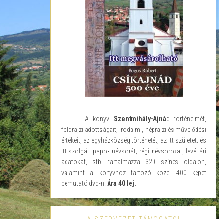
A könyv
Szentmihály-Ajná
d történelmét,
földrajzi adottságait, irodalmi, néprajzi és művelődési
értékeit, az egyházközség történetét, az itt született és
itt szolgált papok névsorát, régi névsorokat, levéltári
adatokat, stb. tartalmazza 320 színes oldalon,
valamint a könyvhöz tartozó közel 400 képet
bemutató dvd-n.
Ára 40 lej.