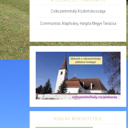
A SZERVEZET TÁMOGATÓI
Csíkszentmihály Közbirtokossága
Communitas Alapítvány, Hargita Megye Tanácsa
HONLAP MŰKÖDTETŐJE