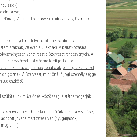
rándulások)
retetmorzsa)
, Nőnap, Március 15., húsvéti rendezvények, Gyermeknap,
altakkal egyetért
, illetve az ott megszabott tagsági díjat
, egyetemistáknak, 20 éven aluliaknak). A beiratkozásnál
kedvezményesen vehet részt a Szervezet rendezvényein. A
t a rendezvények költségeire fordítja.
Fontos
etlen alkalmazottja sincs, tehát akik jelenleg a Szervezet
n dolgoznak.
A Szervezet, mint önálló jogi személyiséggel
em tud eszközölni.
al szülőfalunk művelődési-közösségi életét támogatják.
el a szervezetnek, ehhez kitöltendő űrlapokat a vezetőségi
k adózott jövedelme/fizetése van (nyugdíjasok,
 megtenni!)