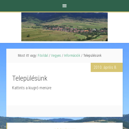
Most itt vagy:
Főoldal
/
Vegyes
/
Információk
/
Településünk
2010. április 8.
Településünk
Kattints a kiugró menüre