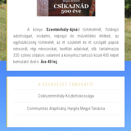
A könyv
Szentmihály-Ajná
d történelmét, földrajzi
adottságait, irodalmi, néprajzi és művelődési értékeit, az
egyházközség történetét, az itt született és itt szolgált papok
névsorát, régi névsorokat, levéltári adatokat, stb. tartalmazza
320 színes oldalon, valamint a könyvhöz tartozó közel 400 képet
bemutató dvd-n.
Ára 40 lej.
A SZERVEZET TÁMOGATÓI
Csíkszentmihály Közbirtokossága
Communitas Alapítvány, Hargita Megye Tanácsa