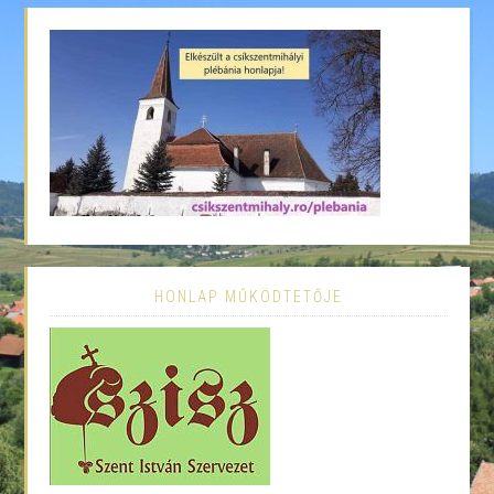
HONLAP MŰKÖDTETŐJE