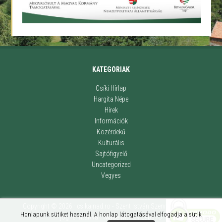
KATEGÓRIÁK
Csíki Hírlap
Hargita Népe
Hírek
Információk
Közérdekű
Kulturális
Sajtófigyelő
Uncategorized
Vegyes
Copyright © 2026 · csikajnad.ro - Szent István Szervezet. Minden
Honlapunk sütiket használ. A honlap látogatásával elfogadja a sütik
jog fenntartva. ·
Made with
by
Labs.ro