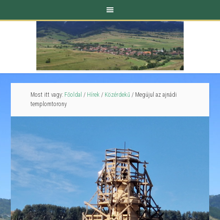
Most itt vagy:
Főoldal
/
Hírek
/
Közérdekű
/
Megújul az ajnádi
templomtorony