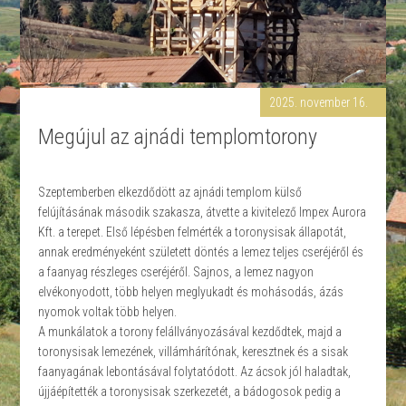
2025. november 16.
Megújul az ajnádi templomtorony
Szeptemberben elkezdődött az ajnádi templom külső
felújításának második szakasza, átvette a kivitelező Impex Aurora
Kft. a terepet. Első lépésben felmérték a toronysisak állapotát,
annak eredményeként született döntés a lemez teljes cseréjéről és
a faanyag részleges cseréjéről. Sajnos, a lemez nagyon
elvékonyodott, több helyen meglyukadt és mohásodás, ázás
nyomok voltak több helyen.
A munkálatok a torony felállványozásával kezdődtek, majd a
toronysisak lemezének, villámhárítónak, keresztnek és a sisak
faanyagának lebontásával folytatódott. Az ácsok jól haladtak,
újjáépítették a toronysisak szerkezetét, a bádogosok pedig a