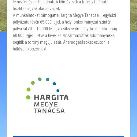
lemezfödéssel haladnak. A kőművesek a torony falának
tisztítását, vakolását végzik.
A munkálatokat támogatta Hargita Megye Tanácsa – egyházi
pályázata révén 65.000 lejjel, a helyi önkormányzat szintén
pályázat által 10.000 lejjel, a csíkszentmihályi közbirtokosság
60.000 lejjel, illetve a hívek és elszármazottak adományaikkal
segítik a torony megújulását. A támogatásokat ezúton is
hálásan köszönjük!