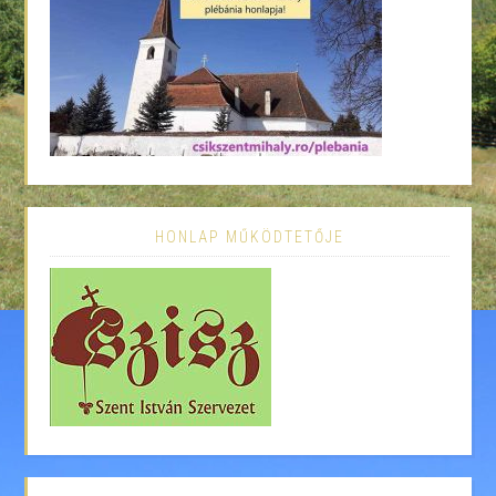
HONLAP MŰKÖDTETŐJE