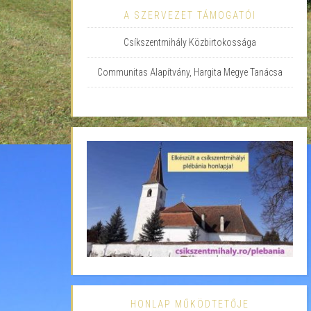
A SZERVEZET TÁMOGATÓI
Csíkszentmihály Közbirtokossága
Communitas Alapítvány, Hargita Megye Tanácsa
HONLAP MŰKÖDTETŐJE