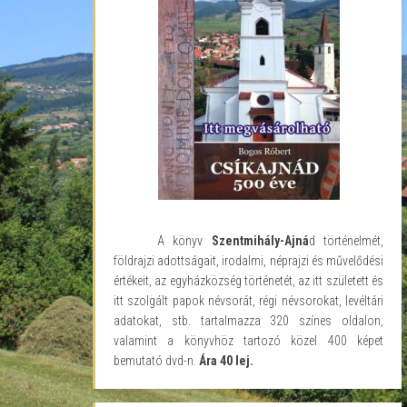
A könyv
Szentmihály-Ajná
d történelmét,
földrajzi adottságait, irodalmi, néprajzi és művelődési
értékeit, az egyházközség történetét, az itt született és
itt szolgált papok névsorát, régi névsorokat, levéltári
adatokat, stb. tartalmazza 320 színes oldalon,
valamint a könyvhöz tartozó közel 400 képet
bemutató dvd-n.
Ára 40 lej.