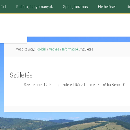
élet
Kultúra, hagyományok
Sport, turizmus
Elérhetőség
R
Most itt vagy:
Főoldal
/
Vegyes
/
Információk
/
Születés
Születés
Szeptember 12-én megszületett Rácz Tibor és Enikő fia Bence. Grat