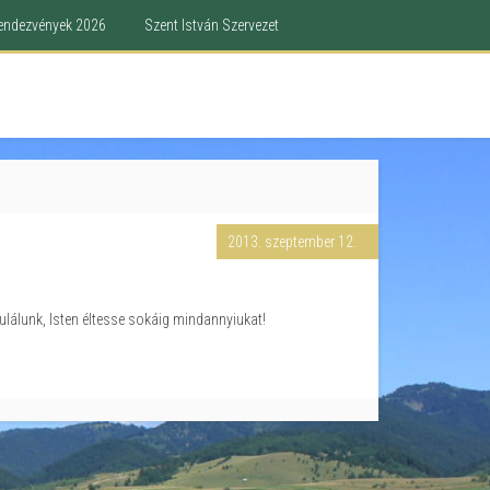
endezvények 2026
Szent István Szervezet
2013. szeptember 12.
ulálunk, Isten éltesse sokáig mindannyiukat!