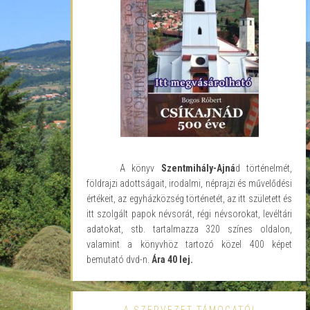
A könyv
Szentmihály-Ajná
d történelmét,
földrajzi adottságait, irodalmi, néprajzi és művelődési
értékeit, az egyházközség történetét, az itt született és
itt szolgált papok névsorát, régi névsorokat, levéltári
adatokat, stb. tartalmazza 320 színes oldalon,
valamint a könyvhöz tartozó közel 400 képet
bemutató dvd-n.
Ára 40 lej.