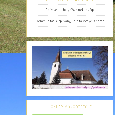
A SZERVEZET TÁMOGATÓI
Csíkszentmihály Közbirtokossága
Communitas Alapítvány, Hargita Megye Tanácsa
HONLAP MŰKÖDTETŐJE