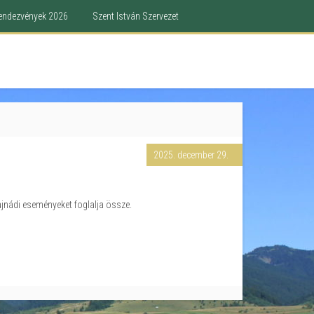
endezvények 2026
Szent István Szervezet
2025. december 29.
ajnádi eseményeket foglalja össze.